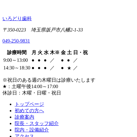
いろどり歯科
〒350-0223 埼玉県坂戸市八幡2-1-33
049-250-9831
診療時間
月
火
水
木
※
金
土
日・祝
9:00～13:00
●
●
●
／
●
●
／
14:30～18:30
●
●
●
／
●
／
★
※祝日のある週の木曜日は診療いたします
★
：土曜午後14:00～17:00
休診日：木曜・日曜・祝日
トップページ
初めての方へ
診療案内
院長・スタッフ紹介
院内・設備紹介
アクセス