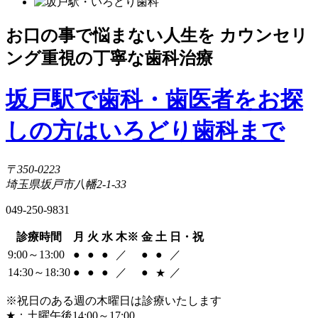
お口の事で悩まない人生を カウンセリ
ング重視の丁寧な歯科治療
坂戸駅で歯科・歯医者をお探
しの方はいろどり歯科まで
〒350-0223
埼玉県坂戸市八幡2-1-33
049-250-9831
診療時間
月
火
水
木
※
金
土
日・祝
9:00～13:00
●
●
●
／
●
●
／
14:30～18:30
●
●
●
／
●
／
★
※祝日のある週の木曜日は診療いたします
★
：土曜午後14:00～17:00