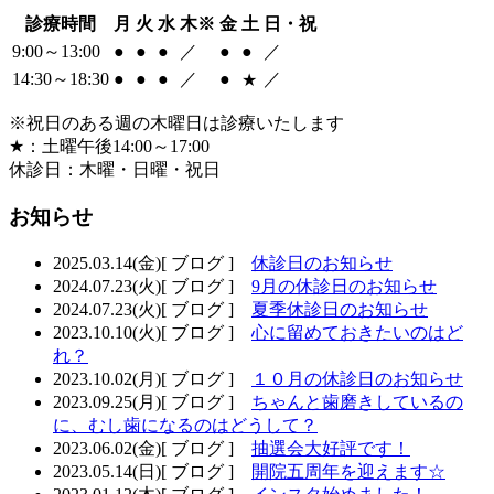
診療時間
月
火
水
木
※
金
土
日・祝
9:00～13:00
●
●
●
／
●
●
／
14:30～18:30
●
●
●
／
●
／
★
※祝日のある週の木曜日は診療いたします
★
：土曜午後14:00～17:00
休診日：木曜・日曜・祝日
お知らせ
2025.03.14(金)
[ ブログ ]
休診日のお知らせ
2024.07.23(火)
[ ブログ ]
9月の休診日のお知らせ
2024.07.23(火)
[ ブログ ]
夏季休診日のお知らせ
2023.10.10(火)
[ ブログ ]
心に留めておきたいのはど
れ？
2023.10.02(月)
[ ブログ ]
１０月の休診日のお知らせ
2023.09.25(月)
[ ブログ ]
ちゃんと歯磨きしているの
に、むし歯になるのはどうして？
2023.06.02(金)
[ ブログ ]
抽選会大好評です！
2023.05.14(日)
[ ブログ ]
開院五周年を迎えます☆