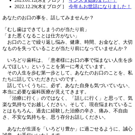
2023.01.12(木)
[ ブログ ]
インスタ始めました！
2022.12.29(木)
[ ブログ ]
今年もお世話になりました！
あなたのお口の事を、話してみませんか？
「むし歯はできてしまうのが当たり前」
「また悪くなることは仕方がない」
お口のことで繰り返し悩み、健康、時間、お金など、大切
なものを失っていることが当たり前になっていませんか？
いろどり歯科は、「
患者様にお口の事で悩まない人生を歩
んでほしい
」ということを第一に考えています。
その人生を歩む第一歩として、あなたのお口のことを、私
たちに話していただきたいのです。
話していくうちに、必ず、あなた自身も気づいていない、
本当に必要な歯科医療が見えてきます。
「治療に行く」のではなく、「話しに行く」と思って、気
楽な気持ちでお越しください。そして、現在悩まれているこ
とはもちろん、過去に経験した治療の辛さ、痛み、不自由
さ、不安な気持ちを、思う存分お話しください。
あなたが生涯を「
いろどり豊か
」に過ごせるように、誠心