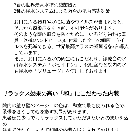
2台の世界最高水準の滅菌器
と
2種の浄水システムによる
万全の院内感染対策
お口に入る器具や水に細菌やウイルスが含まれると、
そこから感染症を引き起こす可能性があります。
そのような院内感染を防ぐために、いろどり歯科は器
具・器械(ハンドピース)に付着した
全ての細菌・ウイ
ルスを死滅できる
、世界最高クラスの滅菌器を2台導入
しています。
また、お口に入る水の衛生にもこだわり、診療台の水
は浄水システム「
ポセイドン
」、化粧室など院内の水
も浄水器「
ソリューヴ
」を使用しております。
リラックス効果の高い「和」にこだわった内装
院内の塗り壁のベージュの色は、和室で最も使われる色で、
緊張をほぐして心を癒す効果があります。
患者様に少しでもリラックスしていただきたいとの想いを込
め、
洋風ではなく、あえて和風の内装を取り入れております。